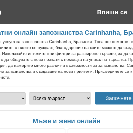
Впиши се
тни онлайн запознанства Carinhanha, Б
 услуга за запознанства Carinhanha, Бразилия. Това ще помогне 
илите, от които се нуждаят, благодарение на които можете да създ
. Използвайте интелигентни филтри за разширено търсене, за да с
 да общувате с нови познати с помощта на уникална търсачка. П
ция, да намерите много различни възможности за запознанства. Са
ни запознанства и създаване на нови приятели. Присъединете се к
ристи.
Мъже и жени онлайн