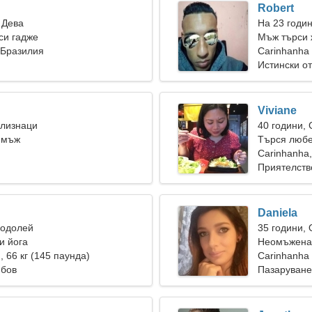
Robert
 Дева
На 23 годин
си гадже
Мъж търси 
 Бразилия
Carinhanha
Истински о
Viviane
Близнаци
40 години,
 мъж
Търся любе
Carinhanha
Приятелств
Daniela
Водолей
35 години,
и йога
Неомъжена 
), 66 кг (145 паунда)
Carinhanha
юбов
Пазаруване