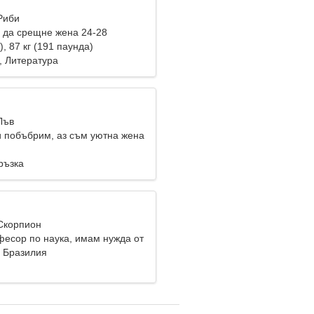
Риби
 да срещне жена 24-28
), 87 кг (191 паунда)
, Литература
Лъв
и побъбрим, аз съм уютна жена
ръзка
 Скорпион
фесор по наука, имам нужда от
 жена
, Бразилия