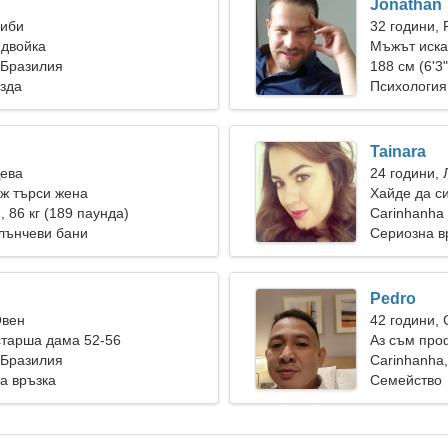
Jonathan
Риби
32 години, 
 двойка
Мъжът иска
 Бразилия
188 см (6'3"
езда
Психология
Tainara
Дева
24 години, 
ж търси жена
Хайде да с
), 86 кг (189 паунда)
Carinhanha
лънчеви бани
Сериозна в
Pedro
Овен
42 години,
старша дама 52-56
Аз съм про
 Бразилия
романтична
Carinhanha
а връзка
Семейство