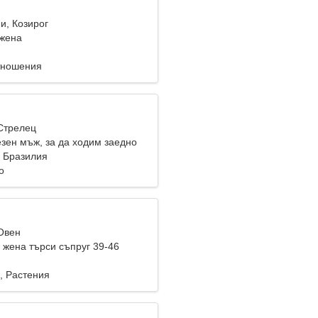
и, Козирог
жена
тношения
 Стрелец
зен мъж, за да ходим заедно
, Бразилия
о
 Овен
жена търси съпруг 39-46
, Растения