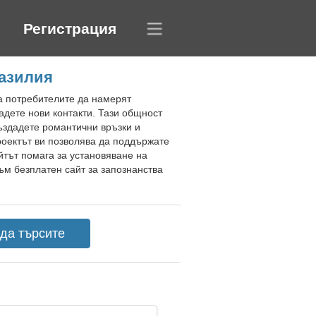
Регистрация
разилия
на потребителите да намерят
адете нови контакти. Тази общност
ъздадете романтични връзки и
роектът ви позволява да поддържате
йтът помага за установяване на
ъм безплатен сайт за запознанства