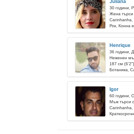
Juliana
30 години, 
Жена търси
Carinhanha,
Рок, Конна 
Henrique
36 години, 
Неженен мъ
187 см (6'2"
Ботаника, С
Igor
60 години, 
Мъж търси 
Carinhanha,
Краткосрочн