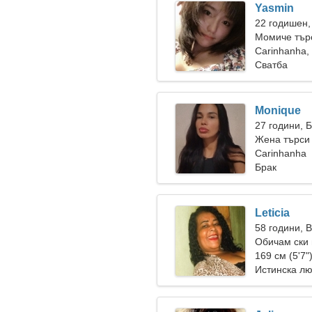
Yasmin
22 годишен,
Момиче тър
Carinhanha,
Сватба
Monique
27 години, 
Жена търси
Carinhanha
Брак
Leticia
58 години, 
Обичам ски 
169 см (5'7"
Истинска л