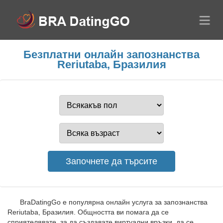
Безплатни онлайн запознанства
Reriutaba, Бразилия
BraDatingGo е популярна онлайн услуга за запознанства
Reriutaba, Бразилия. Общността ви помага да се
сприятелявате, за да създавате виртуални връзки, да се