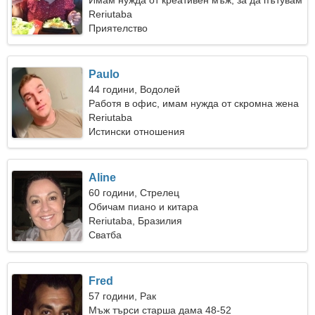
Имам нужда от креативен мъж, за да пътувам
Reriutaba
Приятелство
Paulo
44 години, Водолей
Работя в офис, имам нужда от скромна жена
Reriutaba
Истински отношения
Aline
60 години, Стрелец
Обичам пиано и китара
Reriutaba, Бразилия
Сватба
Fred
57 години, Рак
Мъж търси старша дама 48-52