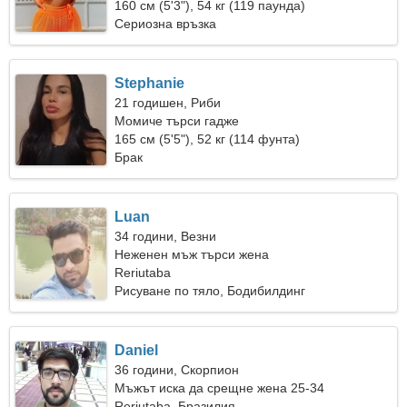
връзка
160 см (5'3"), 54 кг (119 паунда)
Сериозна връзка
Stephanie
21 годишен, Риби
Момиче търси гадже
165 см (5'5"), 52 кг (114 фунта)
Брак
Luan
34 години, Везни
Неженен мъж търси жена
Reriutaba
Рисуване по тяло, Бодибилдинг
Daniel
36 години, Скорпион
Мъжът иска да срещне жена 25-34
Reriutaba, Бразилия