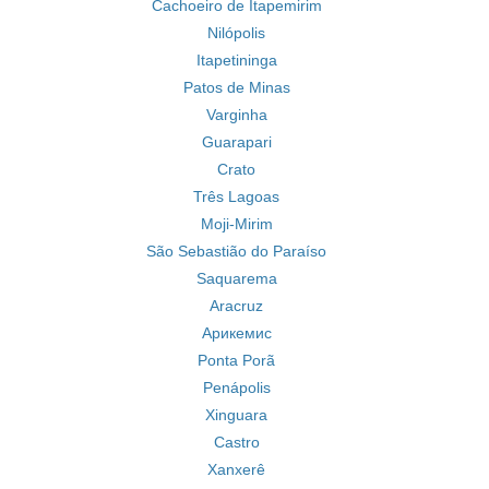
Cachoeiro de Itapemirim
Nilópolis
Itapetininga
Patos de Minas
Varginha
Guarapari
Crato
Três Lagoas
Moji-Mirim
São Sebastião do Paraíso
Saquarema
Aracruz
Арикемис
Ponta Porã
Penápolis
Xinguara
Castro
Xanxerê