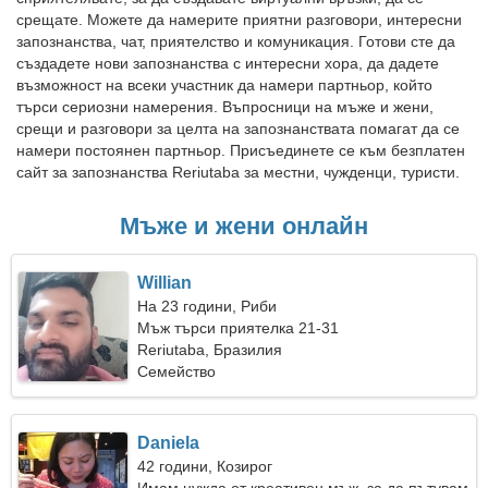
срещате. Можете да намерите приятни разговори, интересни
запознанства, чат, приятелство и комуникация. Готови сте да
създадете нови запознанства с интересни хора, да дадете
възможност на всеки участник да намери партньор, който
търси сериозни намерения. Въпросници на мъже и жени,
срещи и разговори за целта на запознанствата помагат да се
намери постоянен партньор. Присъединете се към безплатен
сайт за запознанства Reriutaba за местни, чужденци, туристи.
Мъже и жени онлайн
Willian
На 23 години, Риби
Мъж търси приятелка 21-31
Reriutaba, Бразилия
Семейство
Daniela
42 години, Козирог