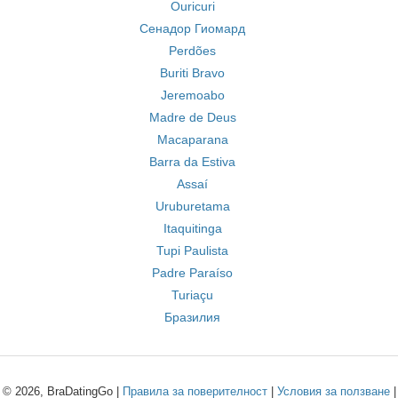
Ouricuri
Сенадор Гиомард
Perdões
Buriti Bravo
Jeremoabo
Madre de Deus
Macaparana
Barra da Estiva
Assaí
Uruburetama
Itaquitinga
Tupi Paulista
Padre Paraíso
Turiaçu
Бразилия
© 2026, BraDatingGo |
Правила за поверителност
|
Условия за ползване
|