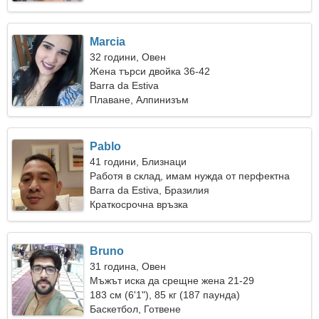
Marcia
32 години, Овен
Жена търси двойка 36-42
Barra da Estiva
Плаване, Алпинизъм
Pablo
41 години, Близнаци
Работя в склад, имам нужда от перфектна
жена
Barra da Estiva, Бразилия
Краткосрочна връзка
Bruno
31 година, Овен
Мъжът иска да срещне жена 21-29
183 см (6'1"), 85 кг (187 паунда)
Баскетбол, Готвене