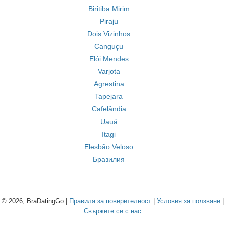
Biritiba Mirim
Piraju
Dois Vizinhos
Canguçu
Elói Mendes
Varjota
Agrestina
Tapejara
Cafelândia
Uauá
Itagi
Elesbão Veloso
Бразилия
© 2026, BraDatingGo |
Правила за поверителност
|
Условия за ползване
|
Свържете се с нас