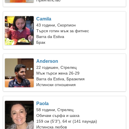
Приятелство
Camila
43 години, Скорпион
Търся готин мъж за фитнес
Barra da Estiva
Брак
Anderson
22 годишен, Стрелец
Мъж търси жена 26-29
Barra da Estiva, Бразилия
Истински отношения
Paola
58 години, Стрелец
Обичам сърфа и шаха
159 см (5'3"), 64 кг (141 паунда)
Истинска любов