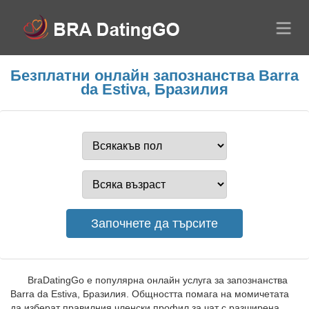
Безплатни онлайн запознанства Barra
da Estiva, Бразилия
BraDatingGo е популярна онлайн услуга за запознанства
Barra da Estiva, Бразилия. Общността помага на момичетата
да изберат правилния членски профил за чат с разширена