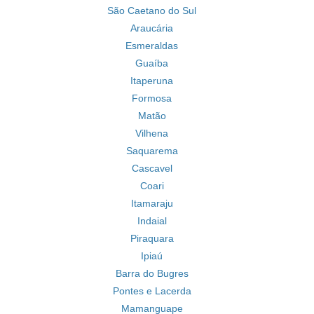
São Caetano do Sul
Araucária
Esmeraldas
Guaíba
Itaperuna
Formosa
Matão
Vilhena
Saquarema
Cascavel
Coari
Itamaraju
Indaial
Piraquara
Ipiaú
Barra do Bugres
Pontes e Lacerda
Mamanguape