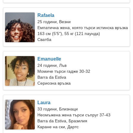
Rafaela
25 години, Везни
Емпатична жена, която търси истинска връзка
163 см (5'5"), 55 кг (121 паунда)
Сватба
Emanuelle
24 години, Лъв
Момиче търси гадже 30-32
Barra da Estiva
Сериозна връзка
Laura
33 години, Близнаци
Неомъжена жена търси съпруг 37-43
Barra da Estiva, Бразилия
Каране на ски, Дартс