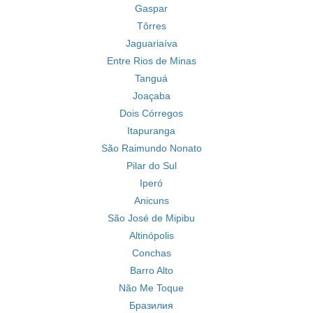
Gaspar
Tôrres
Jaguariaíva
Entre Rios de Minas
Tanguá
Joaçaba
Dois Córregos
Itapuranga
São Raimundo Nonato
Pilar do Sul
Iperó
Anicuns
São José de Mipibu
Altinópolis
Conchas
Barro Alto
Não Me Toque
Бразилия