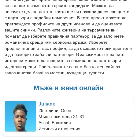
се свържете само като търсите кандидати. Можете да
посочите цел на датата, която ще ви позволи да се срещнете
с партньори с подобни намерения. В този проект можете да
преглеждате профилите на други членове и да оценявате
вашите снимки. Различните критерии на търсачките ви
помагат да изберете правилния партньор, за да започнете
романтична среща или сериозна връзка. Изберете
предпочитания от вас профил, за да създадете нови приятели
и да намерите забавни партньори. В зависимост от вашите
интереси можете да говорите за намиране на партньор и
идеални срещи. Присъединете се към безплатен сайт за
запознанства Assaí за местни, чужденци, туристи.
Мъже и жени онлайн
Juliano
25 години, Овен
Мъж търси жена 21-31
Assaí, Бразилия
Истински отношения