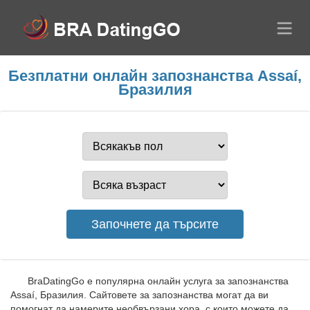
Безплатни онлайн запознанства Assaí,
Бразилия
BraDatingGo е популярна онлайн услуга за запознанства
Assaí, Бразилия. Сайтовете за запознанства могат да ви
помогнат да намерите необвързани хора, с които можете да