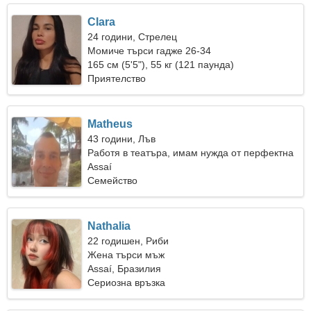
Clara
24 години, Стрелец
Момиче търси гадже 26-34
165 см (5'5"), 55 кг (121 паунда)
Приятелство
Matheus
43 години, Лъв
Работя в театъра, имам нужда от перфектна
жена
Assaí
Семейство
Nathalia
22 годишен, Риби
Жена търси мъж
Assaí, Бразилия
Сериозна връзка