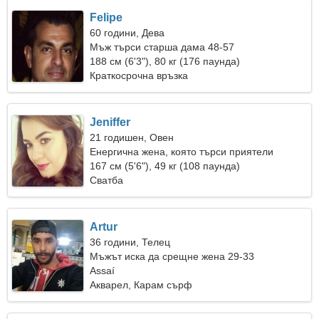
Felipe
60 години, Дева
Мъж търси старша дама 48-57
188 см (6'3"), 80 кг (176 паунда)
Краткосрочна връзка
Jeniffer
21 годишен, Овен
Енергична жена, която търси приятели
167 см (5'6"), 49 кг (108 паунда)
Сватба
Artur
36 години, Телец
Мъжът иска да срещне жена 29-33
Assaí
Акварел, Карам сърф