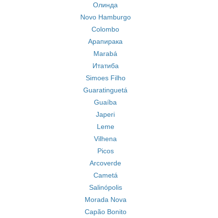
Олинда
Novo Hamburgo
Colombo
Арапирака
Marabá
Итатиба
Simoes Filho
Guaratinguetá
Guaíba
Japeri
Leme
Vilhena
Picos
Arcoverde
Cametá
Salinópolis
Morada Nova
Capão Bonito