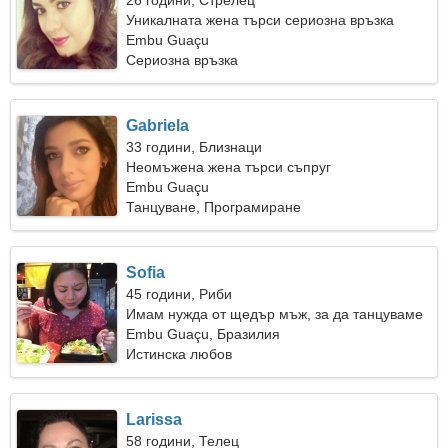
26 години, Стрелец
Уникалната жена търси сериозна връзка
Embu Guaçu
Сериозна връзка
Gabriela
33 години, Близнаци
Неомъжена жена търси съпруг
Embu Guaçu
Танцуване, Програмиране
Sofia
45 години, Риби
Имам нужда от щедър мъж, за да танцуваме
заедно
Embu Guaçu, Бразилия
Истинска любов
Larissa
58 години, Телец