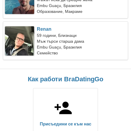
Embu Guaçu, Бразилия
Образование, Макраме
Renan
59 години, Близнаци
Мъж търси старша дама
Embu Guaçu, Бразилия
Семейство
Как работи BraDatingGo
Присъедини се към нас