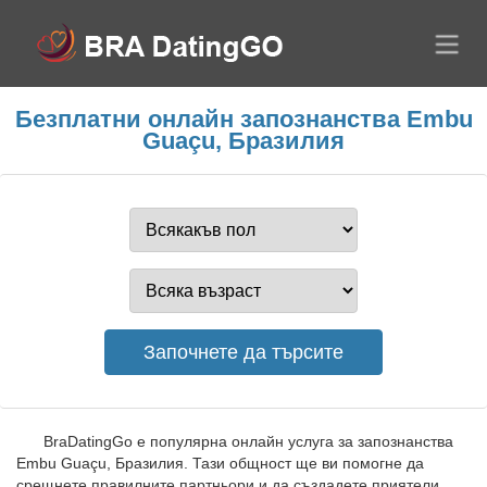
Безплатни онлайн запознанства Embu
Guaçu, Бразилия
BraDatingGo е популярна онлайн услуга за запознанства
Embu Guaçu, Бразилия. Тази общност ще ви помогне да
срещнете правилните партньори и да създадете приятели