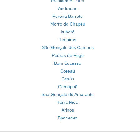
Presidente Dutra
Andradas
Pereira Barreto
Morro do Chapéu
Ituberá
Timbiras
São Gonçalo dos Campos
Pedras de Fogo
Bom Sucesso
Coreaú
Crixás
Camapuã
São Gonçalo do Amarante
Terra Rica
Arinos
Бразилия