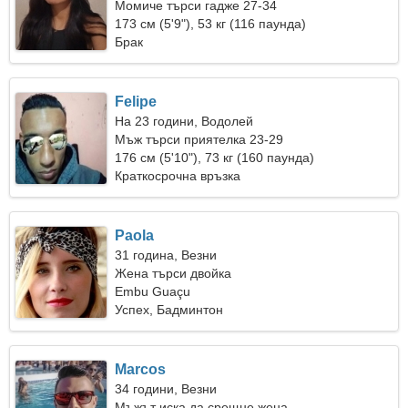
Момиче търси гадже 27-34
173 см (5'9"), 53 кг (116 паунда)
Брак
Felipe
На 23 години, Водолей
Мъж търси приятелка 23-29
176 см (5'10"), 73 кг (160 паунда)
Краткосрочна връзка
Paola
31 година, Везни
Жена търси двойка
Embu Guaçu
Успех, Бадминтон
Marcos
34 години, Везни
Мъжът иска да срещне жена