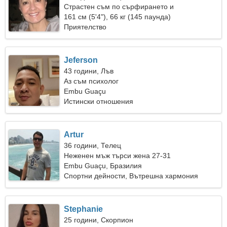
Страстен съм по сърфирането и
пазаруването
161 см (5'4"), 66 кг (145 паунда)
Приятелство
Jeferson
43 години, Лъв
Аз съм психолог
Embu Guaçu
Истински отношения
Artur
36 години, Телец
Неженен мъж търси жена 27-31
Embu Guaçu, Бразилия
Спортни дейности, Вътрешна хармония
Stephanie
25 години, Скорпион