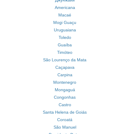
Джунжаий
Americana
Macaé
Mogi Guaçu
Uruguaiana
Toledo
Guaíba
Timóteo
São Lourenço da Mata
Caçapava
Carpina
Montenegro
Mongaguá
Congonhas
Castro
Santa Helena de Goiás
Coroatá
São Manuel