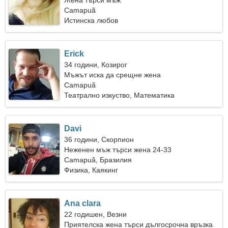
Жена търси мъж
Camapuã
Истинска любов
Erick
34 години, Козирог
Мъжът иска да срещне жена
Camapuã
Театрално изкуство, Математика
Davi
36 години, Скорпион
Неженен мъж търси жена 24-33
Camapuã, Бразилия
Физика, Каякинг
Ana clara
22 годишен, Везни
Приятелска жена търси дългосрочна връзка