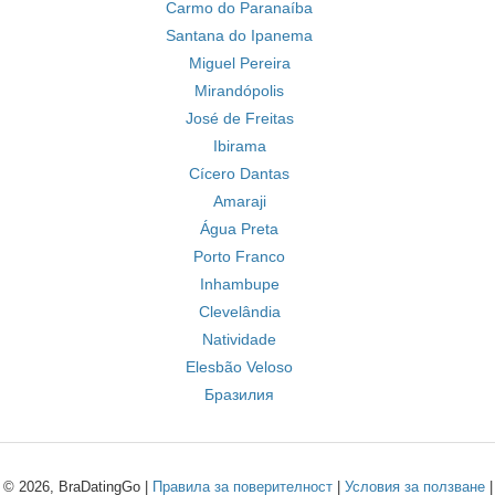
Carmo do Paranaíba
Santana do Ipanema
Miguel Pereira
Mirandópolis
José de Freitas
Ibirama
Cícero Dantas
Amaraji
Água Preta
Porto Franco
Inhambupe
Clevelândia
Natividade
Elesbão Veloso
Бразилия
© 2026, BraDatingGo |
Правила за поверителност
|
Условия за ползване
|