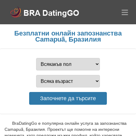
Безплатни онлайн запознанства
Camapuã, Бразилия
BraDatingGo е популярна онлайн услуга за запознанства
Camapuã, Бразилия. Проектът ще помогне на интересни
момичета, като предложи мъжки профил, който харесвате,