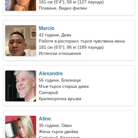
161 см (5'4"), 58 кг (127 паунда)
Плаване, Видео филми
Marcio
42 години, Дева
Работя в ресторант, търся чувствена жена
181 см (6'0"), 86 кг (189 паунда)
Истински отношения
Alexandre
56 години, Близнаци
Мъж търси старша дама
Camapuã
Краткосрочна връзка
Aline
35 години, Овен
Жена търси двойка
Camapuã, Бразилия