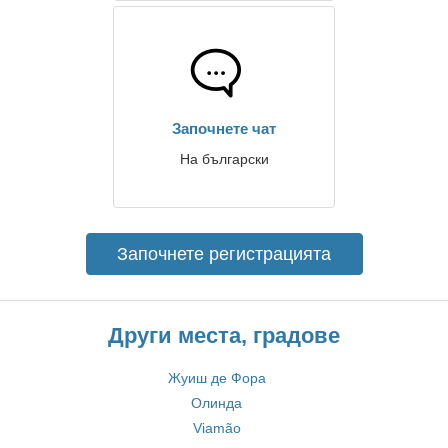
Започнете чат
На български
Започнете регистрацията
Други места, градове
Жуиш дe Фора
Олинда
Viamão