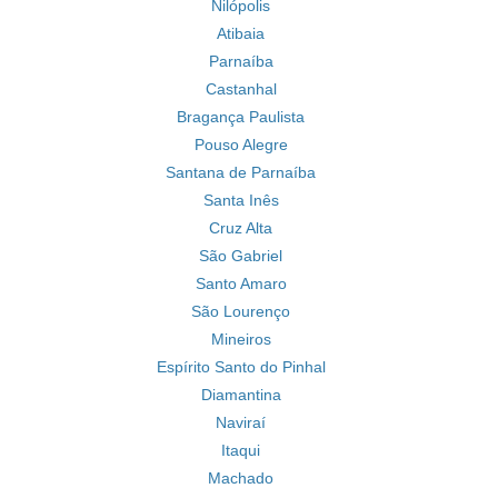
Nilópolis
Atibaia
Parnaíba
Castanhal
Bragança Paulista
Pouso Alegre
Santana de Parnaíba
Santa Inês
Cruz Alta
São Gabriel
Santo Amaro
São Lourenço
Mineiros
Espírito Santo do Pinhal
Diamantina
Naviraí
Itaqui
Machado