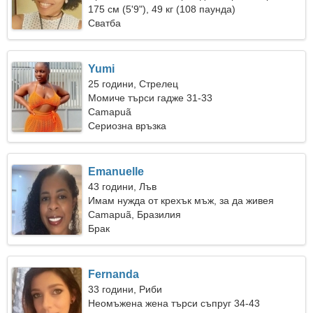
175 см (5'9"), 49 кг (108 паунда)
Сватба
Yumi
25 години, Стрелец
Момиче търси гадже 31-33
Camapuã
Сериозна връзка
Emanuelle
43 години, Лъв
Имам нужда от крехък мъж, за да живея
Camapuã, Бразилия
Брак
Fernanda
33 години, Риби
Неомъжена жена търси съпруг 34-43