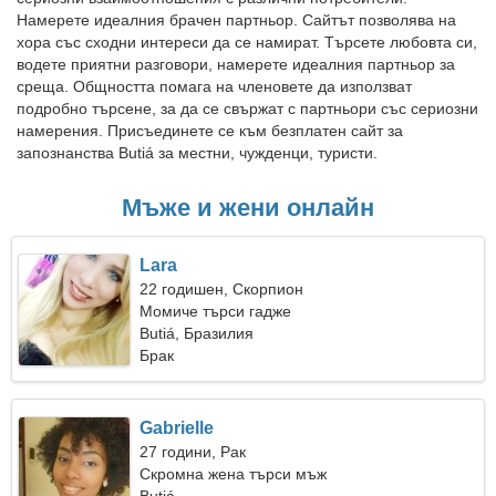
Намерете идеалния брачен партньор. Сайтът позволява на
хора със сходни интереси да се намират. Търсете любовта си,
водете приятни разговори, намерете идеалния партньор за
среща. Общността помага на членовете да използват
подробно търсене, за да се свържат с партньори със сериозни
намерения. Присъединете се към безплатен сайт за
запознанства Butiá за местни, чужденци, туристи.
Мъже и жени онлайн
Lara
22 годишен, Скорпион
Момиче търси гадже
Butiá, Бразилия
Брак
Gabrielle
27 години, Рак
Скромна жена търси мъж