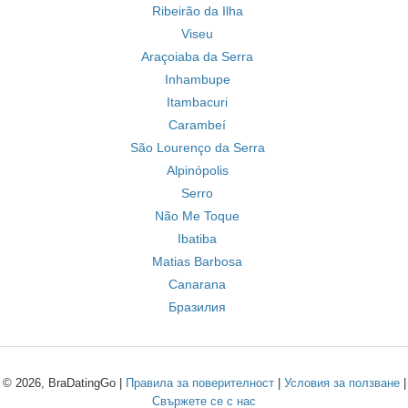
Ribeirão da Ilha
Viseu
Araçoiaba da Serra
Inhambupe
Itambacuri
Carambeí
São Lourenço da Serra
Alpinópolis
Serro
Não Me Toque
Ibatiba
Matias Barbosa
Canarana
Бразилия
© 2026, BraDatingGo |
Правила за поверителност
|
Условия за ползване
|
Свържете се с нас