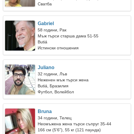
Сватба
Gabriel
58 години, Рак
Мъж търси старша дама 51-55
Butiá
Истински отношения
Juliano
32 години, Лъв
Неженен мъж търси жена
Butiá, Бразилия
Футбол, Волейбол
Bruna
34 години, Телец
Неомъжена жена търси съпруг 35-44
166 см (5'6"), 55 кг (121 паунда)