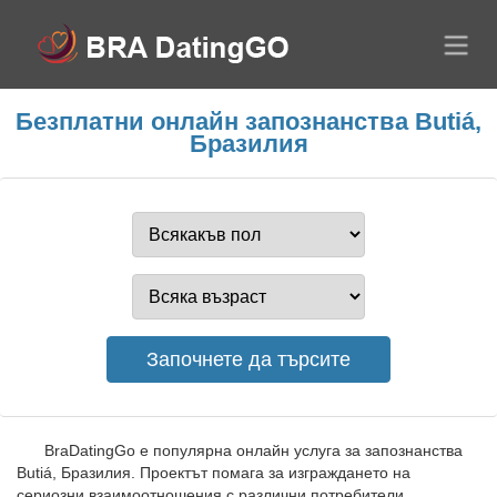
Безплатни онлайн запознанства Butiá,
Бразилия
BraDatingGo е популярна онлайн услуга за запознанства
Butiá, Бразилия. Проектът помага за изграждането на
сериозни взаимоотношения с различни потребители.