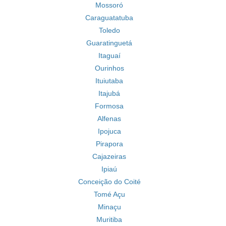
Mossoró
Caraguatatuba
Toledo
Guaratinguetá
Itaguaí
Ourinhos
Ituiutaba
Itajubá
Formosa
Alfenas
Ipojuca
Pirapora
Cajazeiras
Ipiaú
Conceição do Coité
Tomé Açu
Minaçu
Muritiba