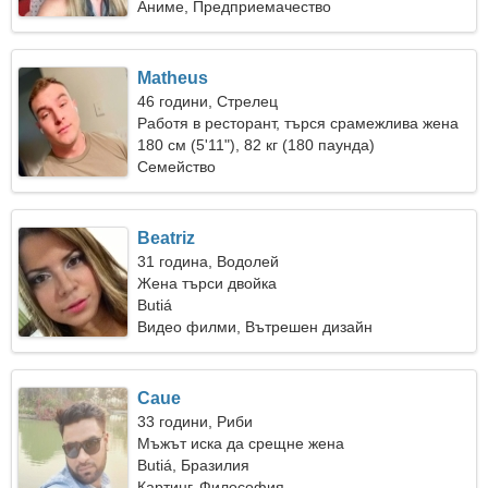
Аниме, Предприемачество
Matheus
46 години, Стрелец
Работя в ресторант, търся срамежлива жена
180 см (5'11"), 82 кг (180 паунда)
Семейство
Beatriz
31 година, Водолей
Жена търси двойка
Butiá
Видео филми, Вътрешен дизайн
Caue
33 години, Риби
Мъжът иска да срещне жена
Butiá, Бразилия
Картинг, Философия