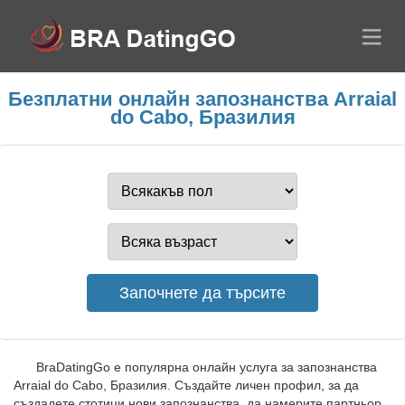
Безплатни онлайн запознанства Arraial
do Cabo, Бразилия
BraDatingGo е популярна онлайн услуга за запознанства
Arraial do Cabo, Бразилия. Създайте личен профил, за да
създадете стотици нови запознанства, да намерите партньор