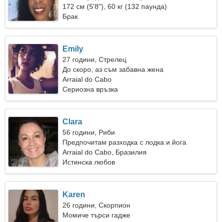
запознанства
172 см (5'8"), 60 кг (132 паунда)
Брак
Emily
27 години, Стрелец
До скоро, аз съм забавна жена
Arraial do Cabo
Сериозна връзка
Clara
56 години, Риби
Предпочитам разходка с лодка и йога
Arraial do Cabo, Бразилия
Истинска любов
Karen
26 години, Скорпион
Момиче търси гадже