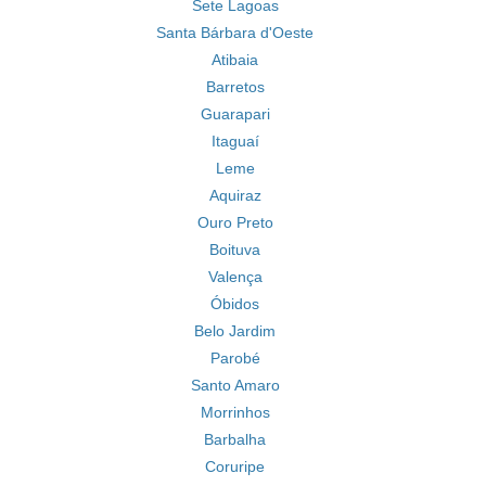
Sete Lagoas
Santa Bárbara d'Oeste
Atibaia
Barretos
Guarapari
Itaguaí
Leme
Aquiraz
Ouro Preto
Boituva
Valença
Óbidos
Belo Jardim
Parobé
Santo Amaro
Morrinhos
Barbalha
Coruripe