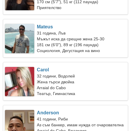
170 см (5'7"), 51 кг (112 паунда)
Приятелство
Mateus
31 година, Лъв
Мъжът иска да срещне жена 25-30
181 см (6'0"), 89 кг (196 паунда)
Социология, Дегустация на вино
Carol
32 години, Водолей
Жена търси двойка
Arraial do Cabo
Театър, Гимнастика
Anderson
41 години, Риби
Аз съм банкер, имам нужда от очарователна
жена
Arraial do Cabo, Бразилия