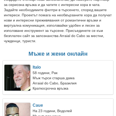
за сериозна връзка и да чатите с интересни хора в чата.
Задайте необходимите филтри в търсенето, според вашите
интереси. Проектът помага на необвързаните хора да получат
нови и интересни преживявания от романтични връзки и
виртуална комуникация, използвайки удобен и лесен за
използване инструмент за търсене. Присъединете се към
безплатен сайт за запознанства Arraial do Cabo за местни,
чужденци, туристи.
Мъже и жени онлайн
Italo
58 години, Рак
Мъж търси старша дама
Arraial do Cabo, Бразилия
Краткосрочна връзка
Caue
На 23 години, Водолей