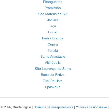
Pitangueiras
Promissão
São Mateus do Sul
Jaciara
Iaçu
Portel
Pedra Branca
Cupira
Tanabi
Santo Anastácio
Altinópolis
São Lourenço da Serra
Barra da Estiva
Tupi Paulista
Бразилия
© 2026, BraDatingGo |
Правила за поверителност
|
Условия за ползване
|