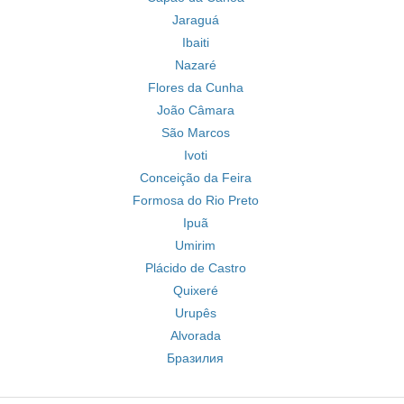
Jaraguá
Ibaiti
Nazaré
Flores da Cunha
João Câmara
São Marcos
Ivoti
Conceição da Feira
Formosa do Rio Preto
Ipuã
Umirim
Plácido de Castro
Quixeré
Urupês
Alvorada
Бразилия