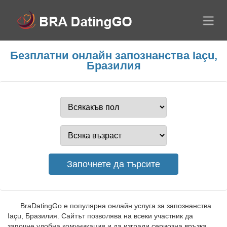
Безплатни онлайн запознанства Iaçu,
Бразилия
BraDatingGo е популярна онлайн услуга за запознанства
Iaçu, Бразилия. Сайтът позволява на всеки участник да
започне удобна комуникация и да изгради сериозна връзка.