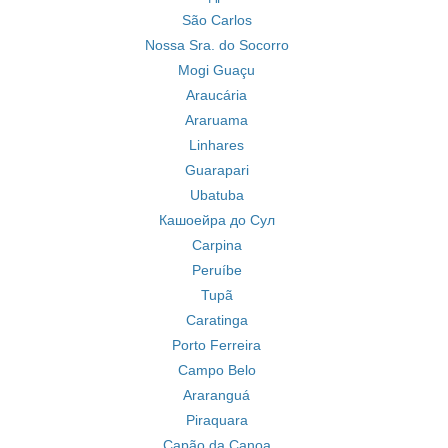
São Carlos
Nossa Sra. do Socorro
Mogi Guaçu
Araucária
Araruama
Linhares
Guarapari
Ubatuba
Кашоейра до Сул
Carpina
Peruíbe
Tupã
Caratinga
Porto Ferreira
Campo Belo
Araranguá
Piraquara
Capão da Canoa