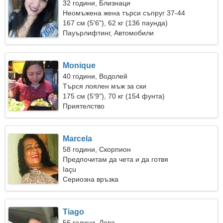
32 години, Близнаци
Неомъжена жена търси съпруг 37-44
167 см (5'6"), 62 кг (136 паунда)
Пауърлифтинг, Автомобили
Monique
40 години, Водолей
Търся лоялен мъж за ски
175 см (5'9"), 70 кг (154 фунта)
Приятелство
Marcela
58 години, Скорпион
Предпочитам да чета и да готвя
Iaçu
Сериозна връзка
Tiago
56 години, Дева