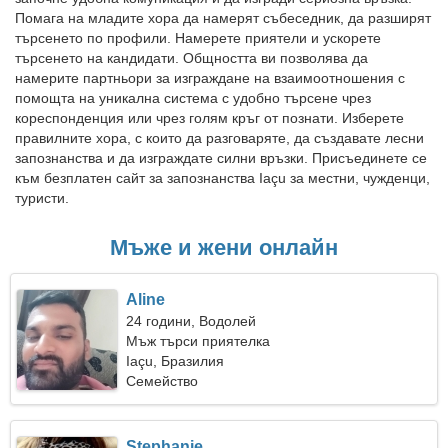
Помага на младите хора да намерят събеседник, да разширят
търсенето по профили. Намерете приятели и ускорете
търсенето на кандидати. Общността ви позволява да
намерите партньори за изграждане на взаимоотношения с
помощта на уникална система с удобно търсене чрез
кореспонденция или чрез голям кръг от познати. Изберете
правилните хора, с които да разговаряте, да създавате лесни
запознанства и да изграждате силни връзки. Присъединете се
към безплатен сайт за запознанства Iaçu за местни, чужденци,
туристи.
Мъже и жени онлайн
Aline
24 години, Водолей
Мъж търси приятелка
Iaçu, Бразилия
Семейство
Stephanie