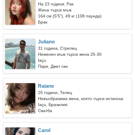
На 23 години, Рак
Жена търси мъж
164 см (5'5"), 49 кг (108 паунда)
Брак
Juliano
31 година, Стрелец
Неженен мъж търси жена 25-30
Iaçu
Пари, Джет ски
Raiane
25 години, Телец
Невъобразима жена, която търси истинска
връзка
Iaçu, Бразилия
Сватба
Carol