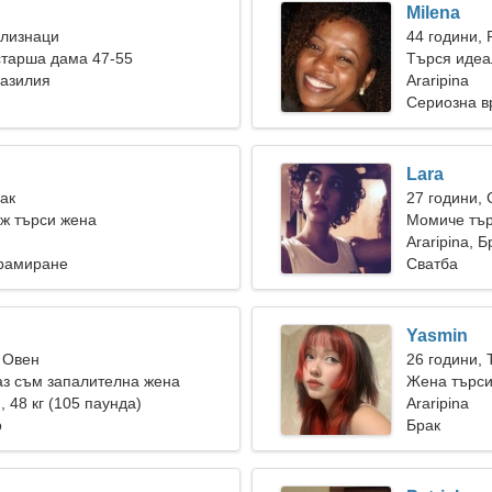
Milena
Близнаци
44 години, 
старша дама 47-55
Търся идеа
разилия
Araripina
Сериозна в
Lara
Рак
27 години,
ж търси жена
Момиче тър
Araripina, 
грамиране
Сватба
Yasmin
 Овен
26 години, 
аз съм запалителна жена
Жена търси
), 48 кг (105 паунда)
Araripina
о
Брак