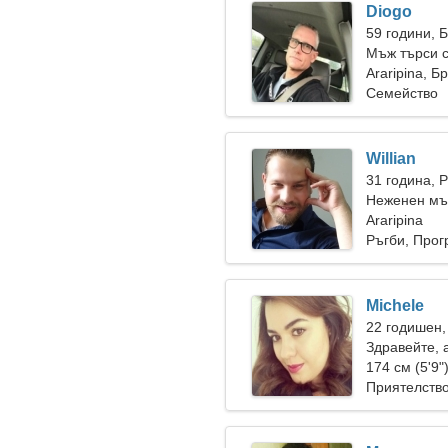
Diogo
59 години, 
Мъж търси 
Araripina, Б
Семейство
Willian
31 година, 
Неженен мъ
Araripina
Ръгби, Про
Michele
22 годишен,
Здравейте, 
174 см (5'9"
Приятелств