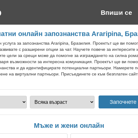
Впиши се
атни онлайн запознанства Araripina, Бр
 услуга за запознанства Araripina, Бразилия. Проектът ще ви помо
азвивате с разширени опции за чат. Научете повече за интересите 
те цели за срещи може да помогне за изграждането на силна рома
отваря възможности за интересна комуникация. Проектът ще ви пом
знанства и да идентифицирате потенциални партньори. Намерете 
ене на виртуални партньори. Присъединете се към безплатен сайт з
Мъже и жени онлайн