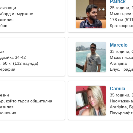
Patrick
Близнаци
25 години, 
уборд и гмуркане
Мъж търси 
разилия
178 см (5'11
юбов
Краткосроч
Marcelo
Рак
33 години,
двойка 34-42
Мъжът иска
), 60 кг (132 паунда)
Araripina
ография
Блус, Град
Camila
Везни
35 години, 
ър, който търси общителна
Неомъжена 
разилия
Araripina, 
тношения
Пауърлифти