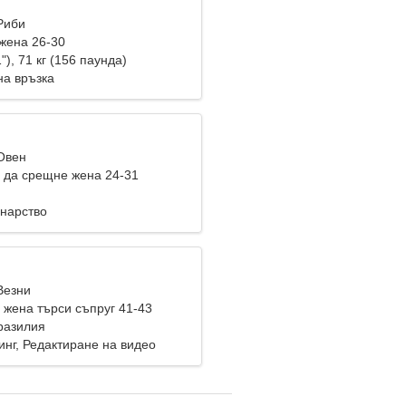
Риби
жена 26-30
"), 71 кг (156 паунда)
на връзка
 Овен
 да срещне жена 24-31
инарство
Везни
жена търси съпруг 41-43
Бразилия
нг, Редактиране на видео