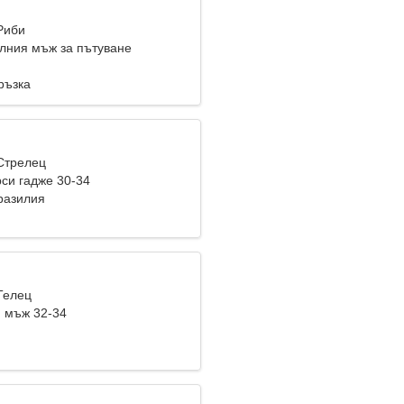
Риби
лния мъж за пътуване
ръзка
 Стрелец
си гадже 30-34
Бразилия
Телец
 мъж 32-34