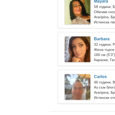
Mayara
58 години, 
Обичам сно
Araripina, Б
Истинска л
Barbara
32 години, 
Жена търси 
160 см (5'3"
Караоке, Ге
Carlos
46 години, 
Аз съм блог
жена
Araripina, Б
Истински о