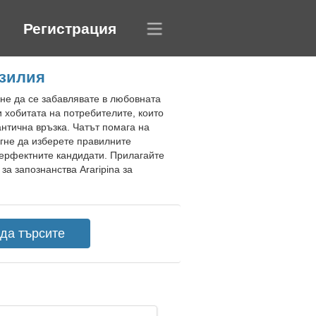
Регистрация
азилия
гне да се забавлявате в любовната
и хобитата на потребителите, които
нтична връзка. Чатът помага на
огне да изберете правилните
перфектните кандидати. Прилагайте
а запознанства Araripina за