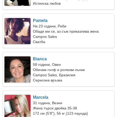
Истинска любов
Pamela
На 23 години, Риби
Обади ми се, аз съм приказлива жена
Campos Sales
Сватба
Bianca
58 години, Овен
Обичам голф и ролкови кънки
Campos Sales, Бразилия
Сериозна връзка
Marcela
31 година, Везни
Жена търси двойка 35-38
172 см (5'8"), 56 кг (123 паунда)