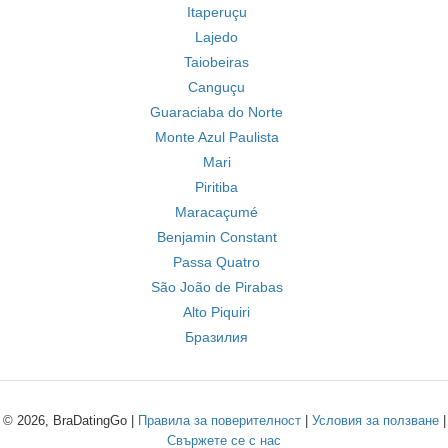
Itaperuçu
Lajedo
Taiobeiras
Canguçu
Guaraciaba do Norte
Monte Azul Paulista
Mari
Piritiba
Maracaçumé
Benjamin Constant
Passa Quatro
São João de Pirabas
Alto Piquiri
Бразилия
© 2026, BraDatingGo |
Правила за поверителност
|
Условия за ползване
|
Свържете се с нас