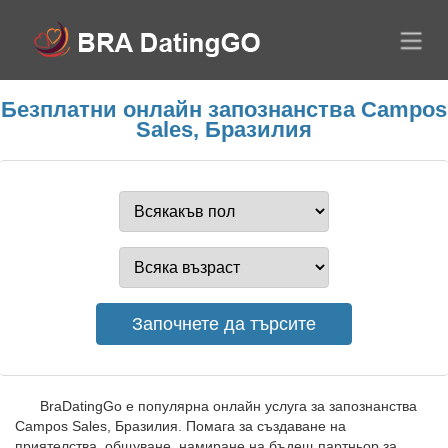
Безплатни онлайн запознанства Campos
Sales, Бразилия
BraDatingGo е популярна онлайн услуга за запознанства
Campos Sales, Бразилия. Помага за създаване на
приятелства, общуване, намиране на бъдещ партньор за