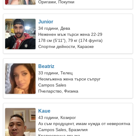
Оригами, Покупки
Junior
34 години, Дева
Неженен мъж търси жена 22-29
178 см (5'11"), 79 кг (174 фунта)
Спортни дейности, Караоке
Beatriz
33 години, Телец
Неомъжена жена търси съпруг
Campos Sales
Пчеларство, Физика
Kaue
43 години, Козирог
Аз съм продуцент, имам нужда от невероятна
жена
Campos Sales, Бразилия
Краткосрочна връзка