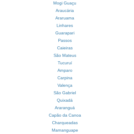
Mogi Guaçu
Araucária
Araruama
Linhares
Guarapari
Passos
Caieiras
São Mateus
Tucuruí
Amparo
Carpina
Valença
São Gabriel
Quixadá
Araranguá
Capão da Canoa
Charqueadas
Mamanguape