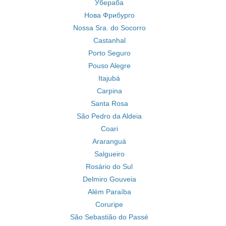
Убераба
Нова Фрибурго
Nossa Sra. do Socorro
Castanhal
Porto Seguro
Pouso Alegre
Itajubá
Carpina
Santa Rosa
São Pedro da Aldeia
Coari
Araranguá
Salgueiro
Rosário do Sul
Delmiro Gouveia
Além Paraíba
Coruripe
São Sebastião do Passé