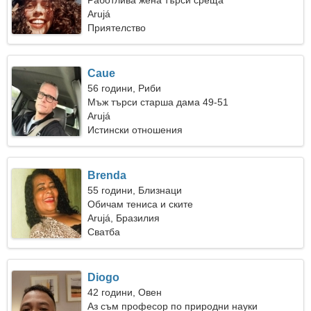
Работлива жена търси среща
Arujá
Приятелство
Caue
56 години, Риби
Мъж търси старша дама 49-51
Arujá
Истински отношения
Brenda
55 години, Близнаци
Обичам тениса и ските
Arujá, Бразилия
Сватба
Diogo
42 години, Овен
Аз съм професор по природни науки