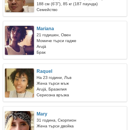
188 см (6'3"), 85 кг (187 паунда)
Семейство
Mariana
21 годишен, Овен
Момиче търси гадже
Arujá
Брак
Raquel
На 23 години, Лъв
Жена търси мъж
Arujá, Бразилия
Сериозна връзка
Mary
31 година, Скорпион
Жена търси двойка