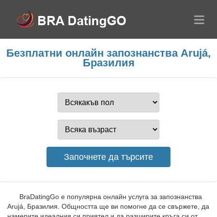
Безплатни онлайн запознанства Arujá,
Бразилия
BraDatingGo е популярна онлайн услуга за запознанства
Arujá, Бразилия. Общността ще ви помогне да се свържете, да
намерите идеалния си приятел и да разширите кръга си от