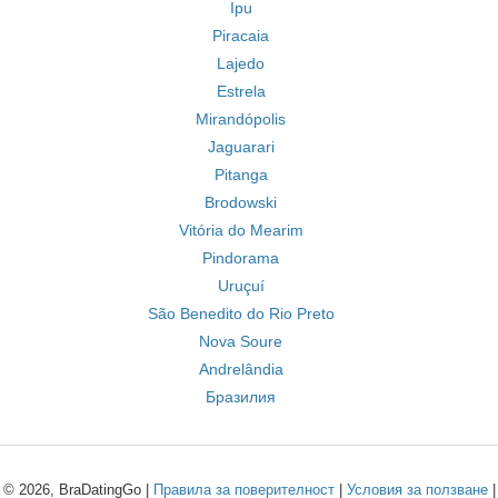
Ipu
Piracaia
Lajedo
Estrela
Mirandópolis
Jaguarari
Pitanga
Brodowski
Vitória do Mearim
Pindorama
Uruçuí
São Benedito do Rio Preto
Nova Soure
Andrelândia
Бразилия
© 2026, BraDatingGo |
Правила за поверителност
|
Условия за ползване
|