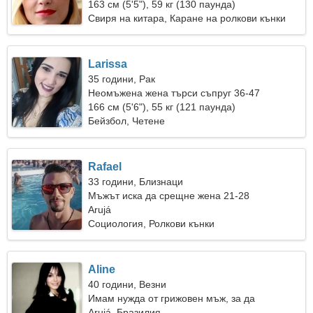
163 см (5'5"), 59 кг (130 паунда)
Свиря на китара, Каране на ролкови кънки
Larissa
35 години, Рак
Неомъжена жена търси съпруг 36-47
166 см (5'6"), 55 кг (121 паунда)
Бейзбол, Четене
Rafael
33 години, Близнаци
Мъжът иска да срещне жена 21-28
Arujá
Социология, Ролкови кънки
Aline
40 години, Везни
Имам нужда от грижовен мъж, за да
танцуваме заедно
Arujá, Бразилия