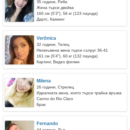
35 години, Риби
Жена търси двойка
160 см (5'3"), 56 кг (123 паунда)
Дартс, Каякинг
Verônica
32 години, Телец
Неомъжена жена търси съпруг 36-41
161 см (5'4"), 60 кг (132 паунда)
Картинг, Видео филми
Milena
26 години, Стрелец
Идеалната жена, която търси трайна връзка
Carmo do Rio Claro
Брак
Fernando
44 години, Лъв