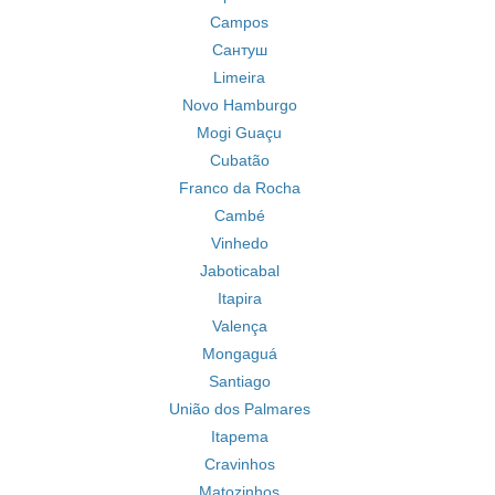
Campos
Сантуш
Limeira
Novo Hamburgo
Mogi Guaçu
Cubatão
Franco da Rocha
Cambé
Vinhedo
Jaboticabal
Itapira
Valença
Mongaguá
Santiago
União dos Palmares
Itapema
Cravinhos
Matozinhos