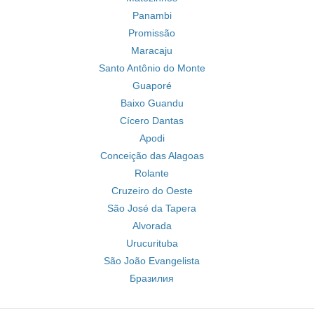
Panambi
Promissão
Maracaju
Santo Antônio do Monte
Guaporé
Baixo Guandu
Cícero Dantas
Apodi
Conceição das Alagoas
Rolante
Cruzeiro do Oeste
São José da Tapera
Alvorada
Urucurituba
São João Evangelista
Бразилия