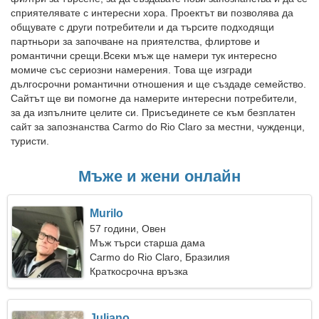
сприятелявате с интересни хора. Проектът ви позволява да
общувате с други потребители и да търсите подходящи
партньори за започване на приятелства, флиртове и
романтични срещи.Всеки мъж ще намери тук интересно
момиче със сериозни намерения. Това ще изгради
дългосрочни романтични отношения и ще създаде семейство.
Сайтът ще ви помогне да намерите интересни потребители,
за да изпълните целите си. Присъединете се към безплатен
сайт за запознанства Carmo do Rio Claro за местни, чужденци,
туристи.
Мъже и жени онлайн
Murilo
57 години, Овен
Мъж търси старша дама
Carmo do Rio Claro, Бразилия
Краткосрочна връзка
Juliano