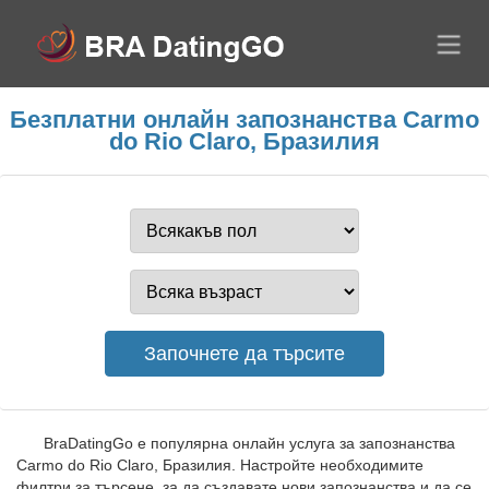
Безплатни онлайн запознанства Carmo
do Rio Claro, Бразилия
BraDatingGo е популярна онлайн услуга за запознанства
Carmo do Rio Claro, Бразилия. Настройте необходимите
филтри за търсене, за да създавате нови запознанства и да се