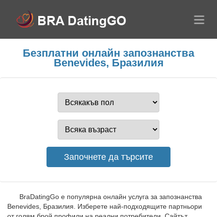
Безплатни онлайн запознанства
Benevides, Бразилия
BraDatingGo е популярна онлайн услуга за запознанства
Benevides, Бразилия. Изберете най-подходящите партньори
от голям брой профили на реални потребители. Сайтът