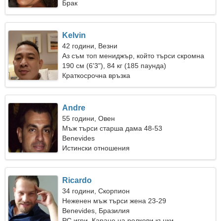
Брак
Kelvin
42 години, Везни
Аз съм топ мениджър, който търси скромна
жена
190 см (6'3"), 84 кг (185 паунда)
Краткосрочна връзка
Andre
55 години, Овен
Мъж търси старша дама 48-53
Benevides
Истински отношения
Ricardo
34 години, Скорпион
Неженен мъж търси жена 23-29
Benevides, Бразилия
PC игри, Каране на ролкови кънки