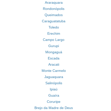
Araraquara
Rondonópolis
Queimados
Caraguatatuba
Toledo
Erechim
Campo Largo
Gurupi
Mongaguá
Escada
Aracati
Monte Carmelo
Jaguaquara
Salinópolis
Ipiaú
Guaíra
Coruripe
Brejo da Madre de Deus