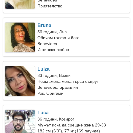
Benevides
Приятелство
Bruna
56 години, Лъв
Обичам голфа и йога
Benevides
Истинска любов
Luiza
33 години, Везни
Неомъжена жена търси съпруг
Benevides, Бразилия
Рок, Оригами
Luca
36 години, Козирог
Мъжът иска да срещне жена 29-33
182 см (6'0"), 77 кг (169 паунда)