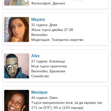
Философия, Джогинг
Mayara
31 година, Дева
Жена търси двойка 37-38
Benevides
Медитация, Театрално изкуство
Alex
27 години, Близнаци
Мъж търси приятелка
Benevides, Бразилия
Семейство
Monique
44 години, Овен
Търся емоционален мъж, за да караме ски
заедно
171 см (5'8"), 65 кг (143 паунда)